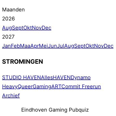
Maanden
2026
Aug
Sept
Okt
Nov
Dec
2027
Jan
Feb
Maa
Apr
Mei
Jun
Jul
Aug
Sept
Okt
Nov
Dec
STROMINGEN
STUDIO HAVEN
Alles
HAVEN
Dynamo
Heavy
Queer
Gaming
ART
Commit Freerun
Archief
Eindhoven Gaming Pubquiz