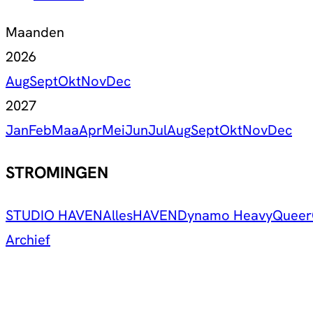
Maanden
2026
Aug
Sept
Okt
Nov
Dec
2027
Jan
Feb
Maa
Apr
Mei
Jun
Jul
Aug
Sept
Okt
Nov
Dec
STROMINGEN
STUDIO HAVEN
Alles
HAVEN
Dynamo Heavy
Queer
Archief