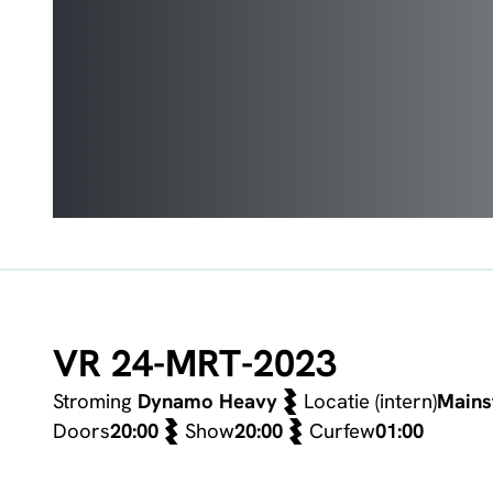
VR 24-MRT-2023
Stroming
Dynamo Heavy
Locatie (intern)
Mains
Doors
20:00
Show
20:00
Curfew
01:00