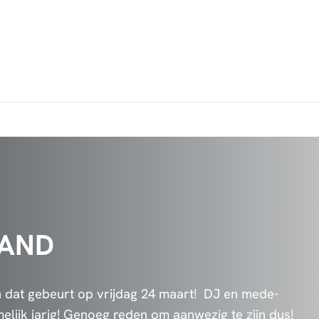
LAND
n dat gebeurt op vrijdag 24 maart! DJ en mede-
elijk jarig! Genoeg reden om aanwezig te zijn dus!