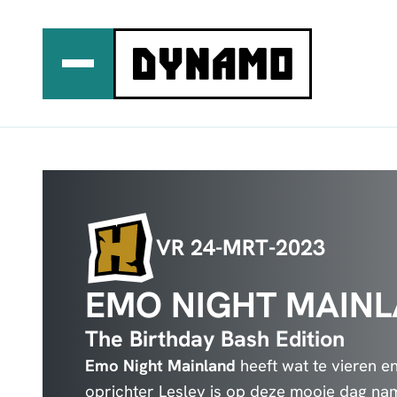
Ga
naar
de
inhoud
VR 24-MRT-2023
EMO NIGHT MAIN
The Birthday Bash Edition
Emo Night Mainland
heeft wat te vieren e
oprichter Lesley is op deze mooie dag nam