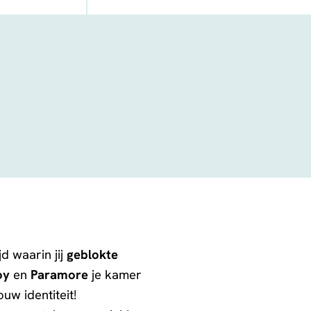
FACEBOOK
TELEGRAM
WHATSAPP
jd waarin jij
geblokte
oy
en
Paramore
je kamer
uw identiteit!