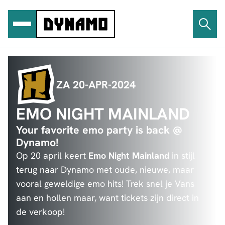
Ga
naar
de
inhoud
ZA 20-APR-2024
EMO NIGHT MAINLAND
Your favorite emo party is back @
Dynamo!
Op 20 april keert
Emo Night Mainland
in stijl
terug naar Dynamo met oude, nieuwe, maar
vooral geweldige emo hits! Trek snel je Vans
aan en hollen maar, want tickets zijn direct in
de verkoop!