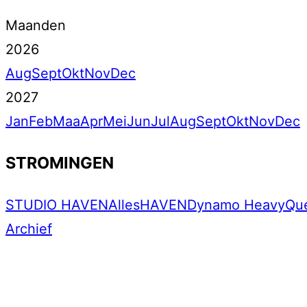
Maanden
2026
Aug
Sept
Okt
Nov
Dec
2027
Jan
Feb
Maa
Apr
Mei
Jun
Jul
Aug
Sept
Okt
Nov
Dec
STROMINGEN
STUDIO HAVEN
Alles
HAVEN
Dynamo Heavy
Qu
Archief