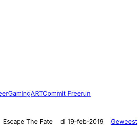
eer
Gaming
ART
Commit Freerun
Escape The Fate
di 19-feb-2019
Geweest