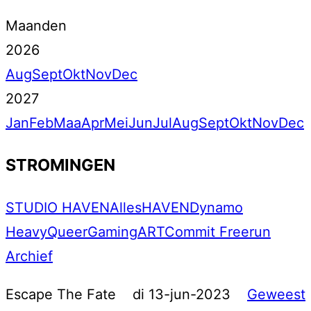
Maanden
2026
Aug
Sept
Okt
Nov
Dec
2027
Jan
Feb
Maa
Apr
Mei
Jun
Jul
Aug
Sept
Okt
Nov
Dec
STROMINGEN
STUDIO HAVEN
Alles
HAVEN
Dynamo
Heavy
Queer
Gaming
ART
Commit Freerun
Archief
Escape The Fate
di 13-jun-2023
Geweest