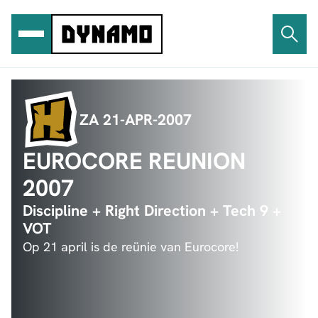
Ga
naar
de
inhoud
ZA 21-APR-2007
EUROCORE REUNION
2007
Discipline + Right Direction + Tech 9 +
VOT
Op 21 april is de reünie van Eurocore!