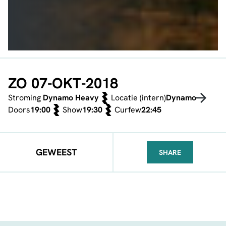
ZO 07-OKT-2018
Stroming
Dynamo Heavy
Locatie (intern)
Dynamo
Doors
19:00
Show
19:30
Curfew
22:45
GEWEEST
SHARE
FACEBOOK
TELEGRAM
WHATSA