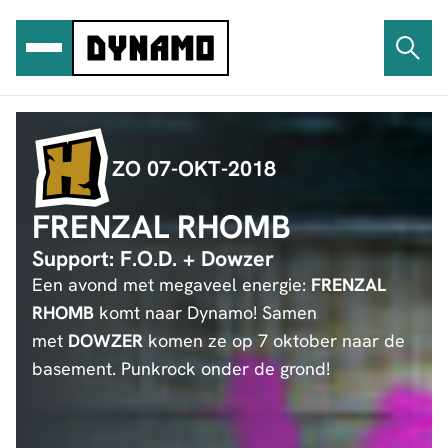
Ga
naar
de
inhoud
ZO 07-OKT-2018
FRENZAL RHOMB
Support: F.O.D. + Dowzer
Een avond met megaveel energie:
FRENZAL
RHOMB
komt naar Dynamo! Samen
met
DOWZER
komen ze op 7 oktober naar de
basement. Punkrock onder de grond!