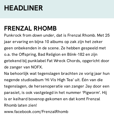
HEADLINER
FRENZAL RHOMB
Punkrock from
down under
, dat is Frenzal Rhomb. Met 25
jaar ervaring en bijna 10 albums op zak zijn het zeker
geen onbekenden in de scene. Ze hebben gespeeld met
o.a. the
Offspring
,
Bad Religion
en
Blink-182
en zijn
getekend bij punklabel Fat Wreck Chords, opgericht door
de zanger van NOFX.
Na behoorlijk wat tegenslagen brachten ze vorig jaar hun
negende studioalbum ‘Hi Vis High Tea’ uit. Één van die
tegenslagen, de hersenoperatie van zanger Jay door een
parasiet, is ook vastgelegd in het nummer ‘Pigworm’. Hij
is er keihard bovenop gekomen en dat komt Frenzal
Rhomb laten zien!
www.facebook.com/FrenzalRhomb