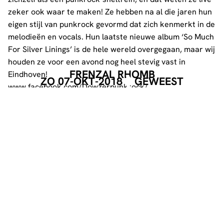
zeker ook waar te maken! Ze hebben na al die jaren hun
eigen stijl van punkrock gevormd dat zich kenmerkt in de
melodieën en vocals. Hun laatste nieuwe album ‘So Much
For Silver Linings’ is de hele wereld overgegaan, maar wij
houden ze voor een avond nog heel stevig vast in
FRENZAL RHOMB
Eindhoven!
ZO 07-OKT-2018
GEWEEST
www.facebook.com/Dowzerpunkrock/
EVENT POSTER
DOWNLOAD