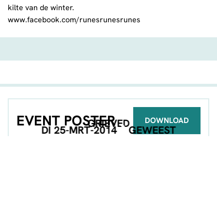
kilte van de winter.
www.facebook.com/runesrunesrunes
EVENT POSTER
DOWNLOAD
GRIEVED
DI 25-MRT-2014
GEWEEST
GEORGANISEERD DOOR
DEEL DEZE PAGINA