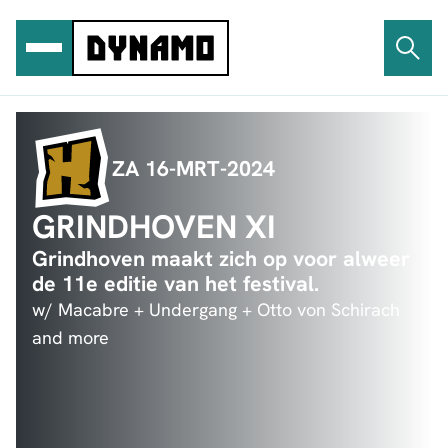
Ga
naar
de
inhoud
ZA 16-MRT-2024
GRINDHOVEN XI
Grindhoven maakt zich op voor alweer
de 11e editie van het festival.
w/ Macabre + Undergang + Otto von Schirach
and more