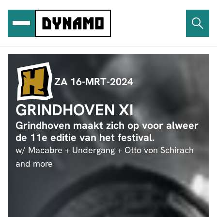
Ga
naar
de
inhoud
ZA 16-MRT-2024
GRINDHOVEN XI
Grindhoven maakt zich op voor alweer
de 11e editie van het festival.
w/ Macabre + Undergang + Otto von Schirach
and more