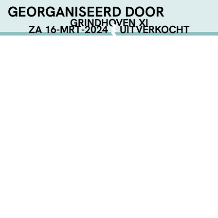
GEORGANISEERD DOOR
GRINDHOVEN XI
ZA 16-MRT-2024
UITVERKOCHT
DEEL DEZE PAGINA
Facebook
Telegram
Twitter
WhatsApp
E-mail
LinkedIn
NET BEVESTIGD