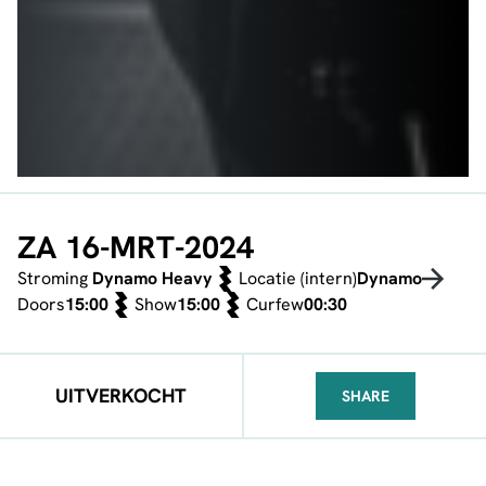
ZA 16-MRT-2024
Stroming
Dynamo Heavy
Locatie (intern)
Dynamo
Doors
15:00
Show
15:00
Curfew
00:30
UITVERKOCHT
SHARE
FACEBOOK
TELEGRAM
WHATSA