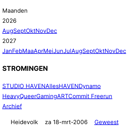
Maanden
2026
Aug
Sept
Okt
Nov
Dec
2027
Jan
Feb
Maa
Apr
Mei
Jun
Jul
Aug
Sept
Okt
Nov
Dec
STROMINGEN
STUDIO HAVEN
Alles
HAVEN
Dynamo
Heavy
Queer
Gaming
ART
Commit Freerun
Archief
Heidevolk
za 18-mrt-2006
Geweest