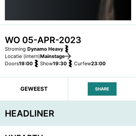
WO 05-APR-2023
Stroming
Dynamo Heavy
Locatie (intern)
Mainstage
Doors
19:00
Show
19:30
Curfew
23:00
GEWEEST
SHARE
FACEBOOK
TELEGRAM
WHATS
HEADLINER