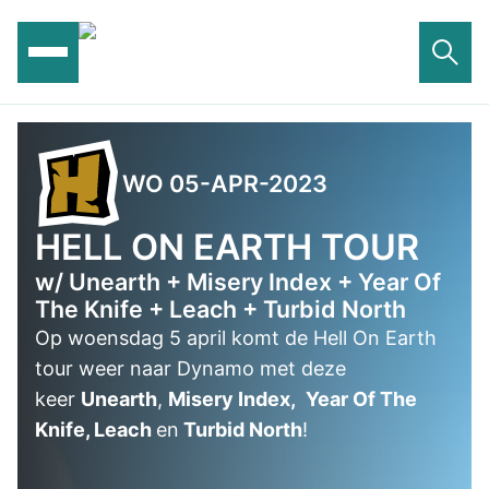
Ga
naar
de
inhoud
WO 05-APR-2023
HELL ON EARTH TOUR
w/ Unearth + Misery Index + Year Of
The Knife + Leach + Turbid North
Op woensdag 5 april komt de Hell On Earth
tour weer naar Dynamo met deze
keer
Unearth
,
Misery Index,
Year Of The
Knife, Leach
en
Turbid North
!