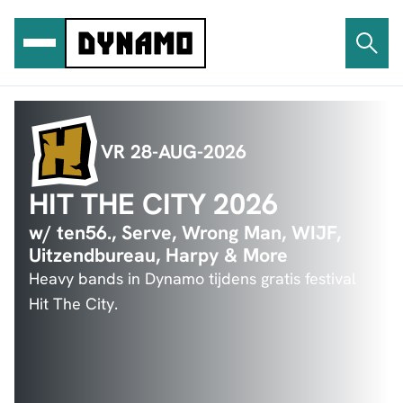
Ga
naar
de
inhoud
VR 28-AUG-2026
HIT THE CITY 2026
w/ ten56., Serve, Wrong Man, WIJF,
Uitzendbureau, Harpy & More
Heavy bands in Dynamo tijdens gratis festival
Hit The City.