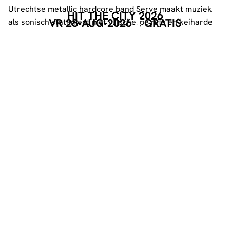
Utrechtse metallic hardcore band Serve maakt muziek
HIT THE CITY 2026
VR 28-AUG-2026
GRATIS
als sonisch statement met vlijscherpe riffs en keiharde
breakdowns. Na shows met o.a. Jesus Piece, Breakdown
of Sanity en Guilt Trip staan ze nu in Dynamo tijdens Hit
The City!
Wrong Man
Een tweede kans voor het Vlaamse collectief. Ze zouden
al eens eerder in Dynamo optreden als support van
Boston Manor, maar dat ging toen helaas niet door. Nu
grijpen ze hun kans om tijdens Hit The City alsnog bij ons
op het podium te klimmen!