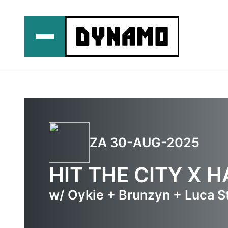
Ga
naar
de
inhoud
ZA 30-AUG-2025
HIT THE CITY X 
w/ Oykie + Brunzyn + Luca St