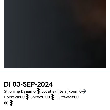
DI 03-SEP-2024
Stroming
Dynamo
Locatie (intern)
Room 8
Doors
20:00
Show
20:00
Curfew
23:00
€0