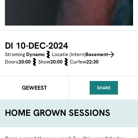
DI 10-DEC-2024
Stroming
Dynamo
Locatie (intern)
Basement
Doors
20:00
Show
20:00
Curfew
22:30
GEWEEST
SHARE
FACEBOOK
TELEGRAM
WHATSA
HOME GROWN SESSIONS