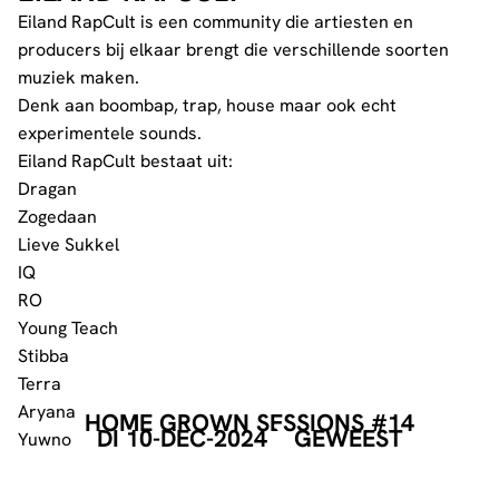
Eiland RapCult is een community die artiesten en
producers bij elkaar brengt die verschillende soorten
muziek maken.
Denk aan boombap, trap, house maar ook echt
experimentele sounds.
Eiland RapCult bestaat uit:
Dragan
Zogedaan
Lieve Sukkel
IQ
RO
Young Teach
Stibba
Terra
Aryana
HOME GROWN SESSIONS #14
DI 10-DEC-2024
GEWEEST
Yuwno