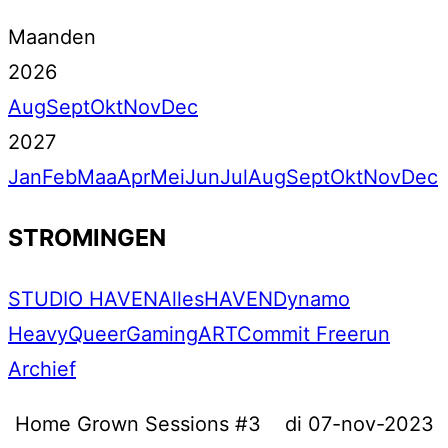
Maanden
2026
Aug
Sept
Okt
Nov
Dec
2027
Jan
Feb
Maa
Apr
Mei
Jun
Jul
Aug
Sept
Okt
Nov
Dec
STROMINGEN
STUDIO HAVEN
Alles
HAVEN
Dynamo
Heavy
Queer
Gaming
ART
Commit Freerun
Archief
Home Grown Sessions #3
di 07-nov-2023