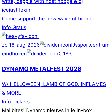
witte, dappie with host hooge & dj
icejustflexin’
Come support the new wave of hiphop!
Info
Gratis
zo 16-aug-2026
IJssportcentrum
eindhoven
€ 189,-
DYNAMO METALFEST 2026
W/ HELLOWEEN, LAMB OF GOD, INFLAMES
& MORE
Info
Tickets
Mailbites!
Dynamo nieuws in je in-box