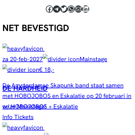
Facebook
Telegram
Twitter
WhatsApp
E-mail
LinkedIn
NET BEVESTIGD
za 20-feb-2027
Mainstage
€ 18,-
De Amsterdamse Skapunk band staat samen
DE HARDHEID
met HOBOJOBOS en Eskalatie op 20 februari in
w/ HOBOJOBOS + Eskalatie
onze Mainstage!
Info
Tickets