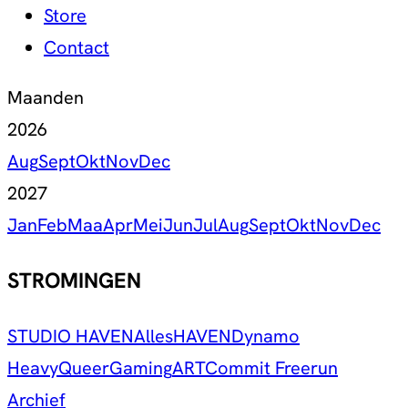
Store
Contact
Maanden
2026
Aug
Sept
Okt
Nov
Dec
2027
Jan
Feb
Maa
Apr
Mei
Jun
Jul
Aug
Sept
Okt
Nov
Dec
STROMINGEN
STUDIO HAVEN
Alles
HAVEN
Dynamo
Heavy
Queer
Gaming
ART
Commit Freerun
Archief