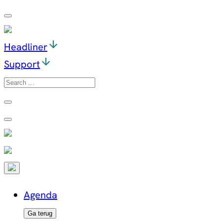
Ga
naar
de
Headliner
inhoud
Support
Search
for:
Agenda
Ga terug