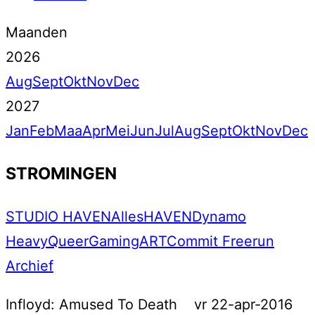
Maanden
2026
Aug
Sept
Okt
Nov
Dec
2027
Jan
Feb
Maa
Apr
Mei
Jun
Jul
Aug
Sept
Okt
Nov
Dec
STROMINGEN
STUDIO HAVEN
Alles
HAVEN
Dynamo
Heavy
Queer
Gaming
ART
Commit Freerun
Archief
Infloyd: Amused To Death
vr 22-apr-2016