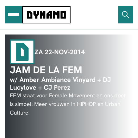
Ga
naar
de
inhoud
ZA 22-NOV-2014
JAM DE LA FEM
w/ Amber Ambiance Vinyard + DJ
Lucylove + CJ Perez
FEM staat voor Female Movement en ons doel
is simpel: Meer vrouwen in HIPHOP en Urban
Culture!