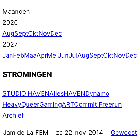
Maanden
2026
Aug
Sept
Okt
Nov
Dec
2027
Jan
Feb
Maa
Apr
Mei
Jun
Jul
Aug
Sept
Okt
Nov
Dec
STROMINGEN
STUDIO HAVEN
Alles
HAVEN
Dynamo
Heavy
Queer
Gaming
ART
Commit Freerun
Archief
Jam de La FEM
za 22-nov-2014
Geweest