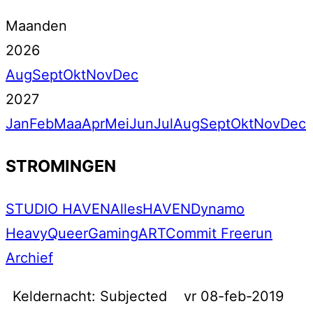
Maanden
2026
Aug
Sept
Okt
Nov
Dec
2027
Jan
Feb
Maa
Apr
Mei
Jun
Jul
Aug
Sept
Okt
Nov
Dec
STROMINGEN
STUDIO HAVEN
Alles
HAVEN
Dynamo
Heavy
Queer
Gaming
ART
Commit Freerun
Archief
Keldernacht: Subjected
vr 08-feb-2019