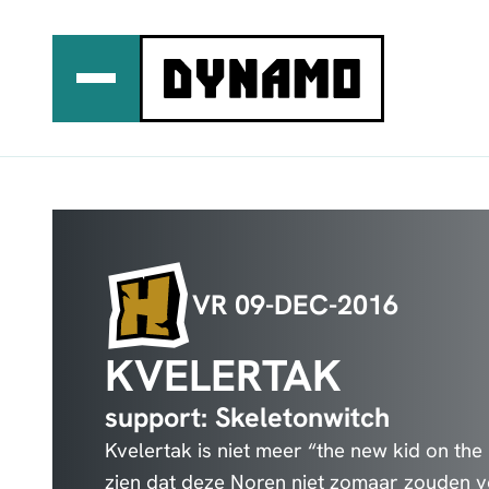
Ga
naar
de
inhoud
VR 09-DEC-2016
KVELERTAK
support: Skeletonwitch
Kvelertak is niet meer “the new kid on the
zien dat deze Noren niet zomaar zouden v