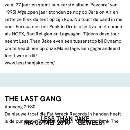
ze al 27 jaar en stamt hun eerste album ‘Pezcore’ van
1995! Afgelopen jaar stonden ze nog op Jera on Air en
zette ze flink de tent op zijn kop. Nu tourt de band in mei
door Europa met het Punk in Drublic festival met namen
als NOFX, Bad Religion en Lagwagon. Tijdens deze tour
neemt Less Than Jake even een tussenstop bij Dynamo
om te headlinen op onze Mainstage. Een gegarandeerd
feest wordt dit!
www.lessthanjake.com/
THE LAST GANG
Aanvang 20:30
De nieuwe troef die Fat Wreck Records in handen heeft
LESS THAN JAKE
is de punkband The Last Gang uit California. Denk The
MA 06-MEI-2019
GEWEEST
Interrupters, maar steviger!