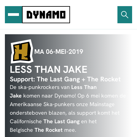
Ga
naar
de
inhoud
MA 06-MEI-2019
LESS THAN JAKE
Support: The Last Gang + The Rocket
De ska-punkrockers van
Less Than
Jake
komen naar Dynamo! Op 6 mei komen de
Amerikaanse Ska-punkers onze Mainstage
ondersteboven blazen, als support komt het
Californische
The Last Gang
en het
Belgische
The Rocket
mee.