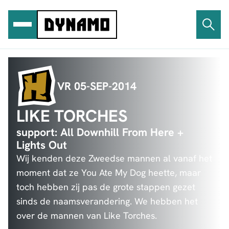
Ga
naar
de
inhoud
VR 05-SEP-2014
LIKE TORCHES
support: All Downhill From Here +
Lights Out
Wij kenden deze Zweedse mannen al vanaf het
moment dat ze You Ate My Dog heette, maar
toch hebben zij pas de grote stappen gezet
sinds de naamsverandering. We hebben het
over de mannen van Like Torches.