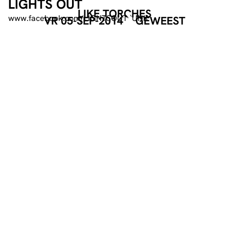
LIGHTS OUT
LIKE TORCHES
www.facebook.com/LIGHTSOUTPUNK
VR 05-SEP-2014
GEWEEST
EVENT POSTER
DOWNLOAD
GEORGANISEERD DOOR
DEEL DEZE PAGINA
Facebook
Telegram
Twitter
WhatsApp
E-mail
LinkedIn