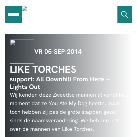
Ga
naar
de
inhoud
VR 05-SEP-2014
LIKE TORCHES
support: All Downhill From Here +
Lights Out
Wij kenden deze Zweedse mannen al vanaf het
moment dat ze You Ate My Dog heette, maar
toch hebben zij pas de grote stappen gezet
sinds de naamsverandering. We hebben het
over de mannen van Like Torches.