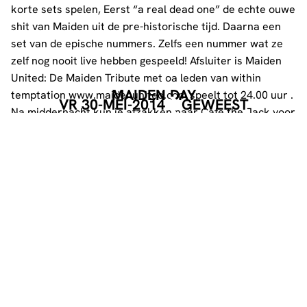
korte sets spelen, Eerst “a real dead one” de echte ouwe
shit van Maiden uit de pre-historische tijd. Daarna een
set van de epische nummers. Zelfs een nummer wat ze
zelf nog nooit live hebben gespeeld! Afsluiter is Maiden
United: De Maiden Tribute met oa leden van within
MAIDEN DAY
temptation www.maidenunited.com speelt tot 24.00 uur .
VR 30-MEI-2014
GEWEEST
Na middernacht kun je afzakken naar Cafe the Jack voor
de afterparty in the Jack met een set van rock covers
(elektrisch)door Chapter7.
Voor deze dag zijn er twee tickets, een ticket voor de
concerten en Maiden Museum (15,-), EN de ticket
inclusief de concerten/museum en de BBQ bij cafe The
Jack (25,-).
Tickets (met of zonder BBQ) scoor je via:
https://www.dynamo-eindhoven.nl/agenda/tickets/
http://www.cafethejack.nl/
www.chapter7band.com
https://www.facebook.com/jerseydevilrock