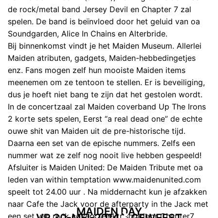
de rock/metal band Jersey Devil en Chapter 7 zal
spelen. De band is beïnvloed door het geluid van oa
Soundgarden, Alice In Chains en Alterbride.
Bij binnenkomst vindt je het Maiden Museum. Allerlei
Maiden atributen, gadgets, Maiden-hebbedingetjes
enz. Fans mogen zelf hun mooiste Maiden items
meenemen om ze tentoon te stellen. Er is beveiliging,
dus je hoeft niet bang te zijn dat het gestolen wordt.
In de concertzaal zal Maiden coverband Up The Irons
2 korte sets spelen, Eerst “a real dead one” de echte
ouwe shit van Maiden uit de pre-historische tijd.
Daarna een set van de epische nummers. Zelfs een
nummer wat ze zelf nog nooit live hebben gespeeld!
Afsluiter is Maiden United: De Maiden Tribute met oa
leden van within temptation www.maidenunited.com
speelt tot 24.00 uur . Na middernacht kun je afzakken
naar Cafe the Jack voor de afterparty in the Jack met
MAIDEN DAY
een set van rock covers (elektrisch)door Chapter7.
VR 30-MEI-2014
GEWEEST