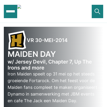
Ga
naar
de
inhoud
VR 30-MEI-2014
MAIDEN DAY
w/ Jersey Devil, Chapter 7, Up The
Irons and more
Iron Maiden speelt op 31 mei op het steeds
groeiende Fortarock. Om het feest voor de
Maiden fans compleet te maken organiseert
Dynamo in samenwerking met JBM events
en cafe The Jack een Maiden Day.