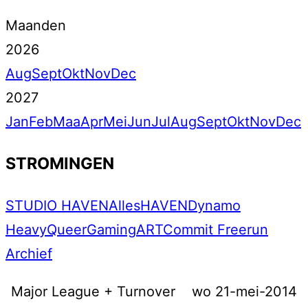
Maanden
2026
Aug
Sept
Okt
Nov
Dec
2027
Jan
Feb
Maa
Apr
Mei
Jun
Jul
Aug
Sept
Okt
Nov
Dec
STROMINGEN
STUDIO HAVEN
Alles
HAVEN
Dynamo
Heavy
Queer
Gaming
ART
Commit Freerun
Archief
Major League + Turnover
wo 21-mei-2014