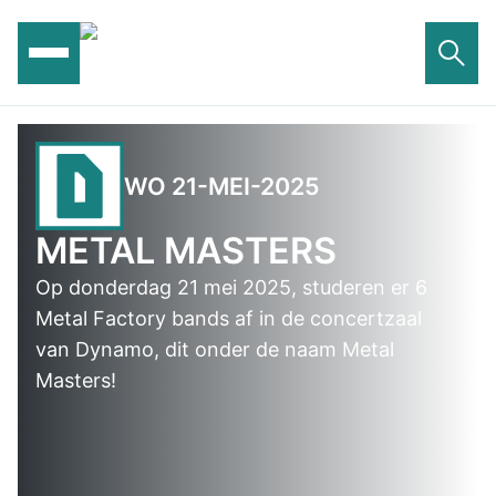
Ga
naar
de
inhoud
WO 21-MEI-2025
METAL MASTERS
Op donderdag 21 mei 2025, studeren er 6
Metal Factory bands af in de concertzaal
van Dynamo, dit onder de naam Metal
Masters!