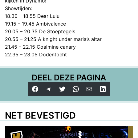
kijken in Dynamo!
Showtijden:
18.30 – 18.55 Dear Lulu
19.15 – 19.45 Ambivalence
20.05 – 20.35 De Stoeptegels
20.55 – 21.25 A knight under maria’s altar
21.45 – 22.15 Coalmine canary
22.35 – 23.05 Dodentocht
DEEL DEZE PAGINA
Facebook
Telegram
Twitter
WhatsApp
E-mail
LinkedIn
NET BEVESTIGD
METAL MASTERS
WO 21-MEI-2025
GEWEEST