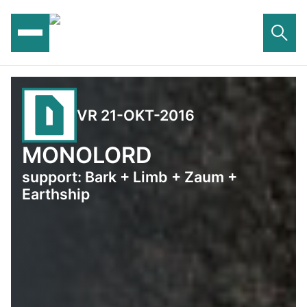
Ga
naar
de
inhoud
VR 21-OKT-2016
MONOLORD
support: Bark + Limb + Zaum +
Earthship