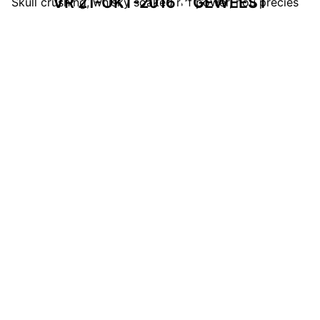
VR 21-OKT-2016
GEWEEST
Skull crushing, whisky soaked riff power, nou precies
dat dus!
www.facebook.com/wearetheearthship
INFO
Ben jij er ook bij? Zet jezelf dan op aanwezig bij het
Facebook event!
Helaas is Orange Goblin niet in staat naar Eindhoven
te komen, we zijn druk bezig om een goede vervanger
te regelen. De kaartverkoop is daarom ook even
gestopt! Toch je kaartje retourneren, dan vind je hier
alle info:https://www.dynamo-
eindhoven.nl/agenda/tickets/