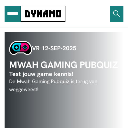
Ga
naar
de
inhoud
VR 12-SEP-2025
MWAH GAMING PUBQUIZ
Test jouw game kennis!
De Mwah Gaming Pubquiz is terug van
weggeweest!