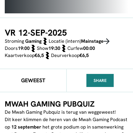
VR 12-SEP-2025
Stroming
Gaming
Locatie (intern)
Mainstage
Doors
19:00
Show
19:30
Curfew
00:00
Kaartverkoop
€6,5
Deurverkoop
€6,5
GEWEEST
SHARE
FACEBOOK
TELEGRAM
WHATSA
MWAH GAMING PUBQUIZ
De Mwah Gaming Pubquiz is terug van weggeweest!
Dit keer klimmen de heren van de Mwah Gaming Podcast
op
12 september
het grote podium op in samenwerking