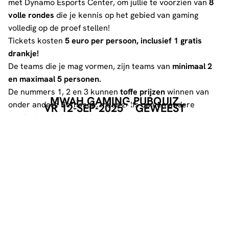
met Dynamo Esports Center, om jullie te voorzien van
8
volle rondes
die je kennis op het gebied van gaming
volledig op de proef stellen!
Tickets kosten
5 euro per persoon, inclusief 1 gratis
drankje!
De teams die je mag vormen, zijn teams van
minimaal 2
en maximaal 5 personen.
De nummers 1, 2 en 3 kunnen
toffe prijzen
winnen van
MWAH GAMING PUBQUIZ
onder andere Bethesda, maar zelfs op een andere
VR 12-SEP-2025
GEWEEST
manier kun je in de prijzen vallen!