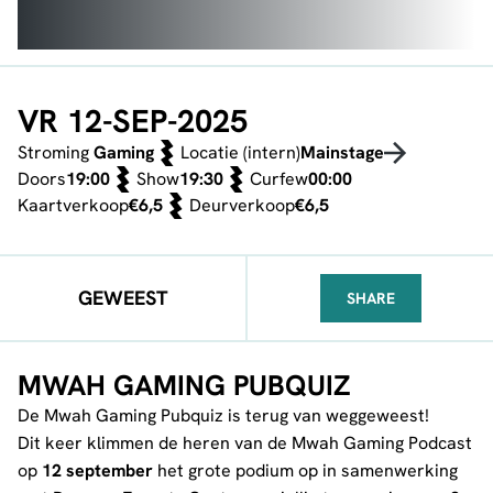
VR 12-SEP-2025
Stroming
Gaming
Locatie (intern)
Mainstage
Doors
19:00
Show
19:30
Curfew
00:00
Kaartverkoop
€6,5
Deurverkoop
€6,5
GEWEEST
SHARE
FACEBOOK
TELEGRAM
WHATSA
MWAH GAMING PUBQUIZ
De Mwah Gaming Pubquiz is terug van weggeweest!
Dit keer klimmen de heren van de Mwah Gaming Podcast
op
12 september
het grote podium op in samenwerking