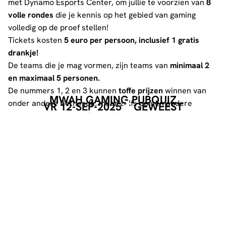
met Dynamo Esports Center, om jullie te voorzien van
8
volle rondes
die je kennis op het gebied van gaming
volledig op de proef stellen!
Tickets kosten
5 euro per persoon, inclusief 1 gratis
drankje!
De teams die je mag vormen, zijn teams van
minimaal 2
en maximaal 5 personen.
De nummers 1, 2 en 3 kunnen
toffe prijzen
winnen van
MWAH GAMING PUBQUIZ
onder andere Bethesda, maar zelfs op een andere
VR 12-SEP-2025
GEWEEST
manier kun je in de prijzen vallen!