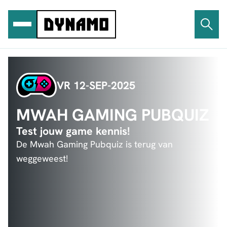
Ga
naar
de
inhoud
VR 12-SEP-2025
MWAH GAMING PUBQUIZ
Test jouw game kennis!
De Mwah Gaming Pubquiz is terug van
weggeweest!