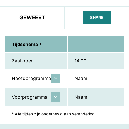
GEWEEST
SHARE
FACEBOOK
TELEGRAM
WHATS
Tijdschema *
Zaal open
14:00
Hoofdprogramma
Naam
Voorprogramma
Naam
* Alle tijden zijn onderhevig aan verandering