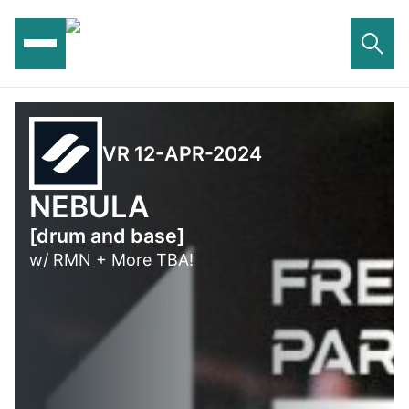
Ga
naar
de
inhoud
VR 12-APR-2024
NEBULA
[drum and base]
w/ RMN + More TBA!