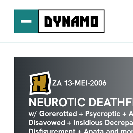
Ga
naar
de
inhoud
ZA 13-MEI-2006
NEUROTIC DEATHF
w/ Gorerotted + Psycroptic + 
Disavowed + Insidious Decrepa
Disfigurement + Anata and mo