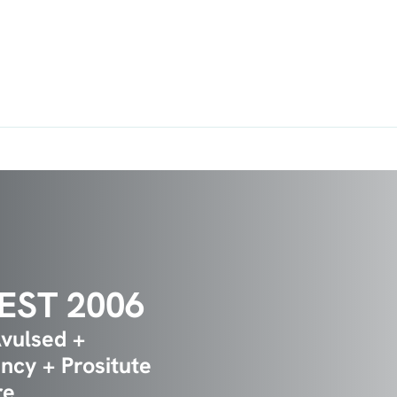
EST 2006
Avulsed +
ncy + Prositute
re