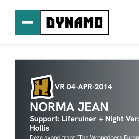
Ga
naar
de
inhoud
VR 04-APR-2014
NORMA JEAN
Support: Liferuiner + Night Ve
Hollis
Deze avond trapt “The Wrongdoers Europe