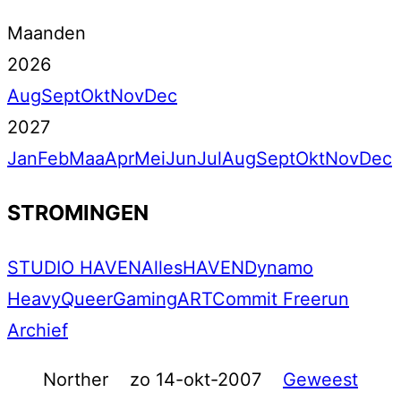
Maanden
2026
Aug
Sept
Okt
Nov
Dec
2027
Jan
Feb
Maa
Apr
Mei
Jun
Jul
Aug
Sept
Okt
Nov
Dec
STROMINGEN
STUDIO HAVEN
Alles
HAVEN
Dynamo
Heavy
Queer
Gaming
ART
Commit Freerun
Archief
Norther
zo 14-okt-2007
Geweest