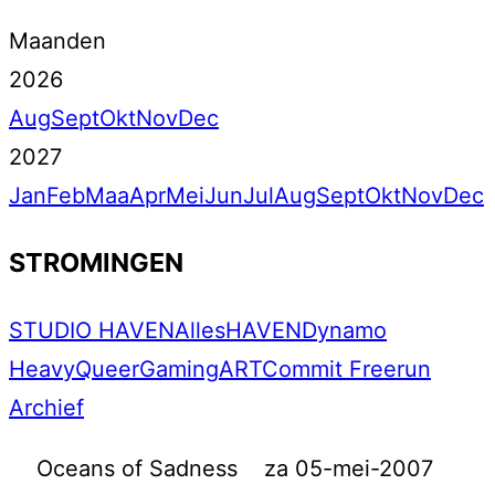
Maanden
2026
Aug
Sept
Okt
Nov
Dec
2027
Jan
Feb
Maa
Apr
Mei
Jun
Jul
Aug
Sept
Okt
Nov
Dec
STROMINGEN
STUDIO HAVEN
Alles
HAVEN
Dynamo
Heavy
Queer
Gaming
ART
Commit Freerun
Archief
Oceans of Sadness
za 05-mei-2007