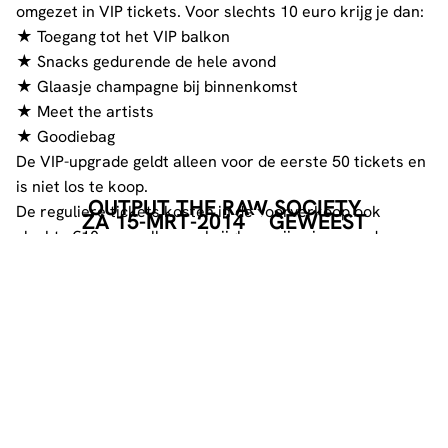
omgezet in VIP tickets. Voor slechts 10 euro krijg je dan:
★ Toegang tot het VIP balkon
★ Snacks gedurende de hele avond
★ Glaasje champagne bij binnenkomst
★ Meet the artists
★ Goodiebag
De VIP-upgrade geldt alleen voor de eerste 50 tickets en
is niet los te koop.
OUTPUT THE RAW SOCIETY
De reguliere tickets kosten in de voorverkoop ook
ZA 15-MRT-2014
GEWEEST
slechts €10,- en zullen verkrijgbaar zijn via www.dynamo-
eindhoven.nl/tickets en bij Dynamo Boxoffice zodra de
VIP tickets zijn uitverkocht.
➤ SOCIAL MEDIA
Blijf op de hoogte van alle updates over OUTPUT: The
Raw Society. Like de pagina van Output, zet jezelf op
aanwezig bij het Facebook evenement
via
www.facebook.com/events/1410915862486900/
en
volg ons op Twitter via
www.twitter.com/Output_Raw