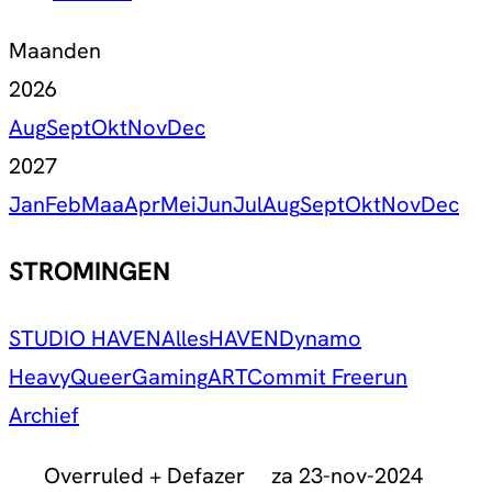
Maanden
2026
Aug
Sept
Okt
Nov
Dec
2027
Jan
Feb
Maa
Apr
Mei
Jun
Jul
Aug
Sept
Okt
Nov
Dec
STROMINGEN
STUDIO HAVEN
Alles
HAVEN
Dynamo
Heavy
Queer
Gaming
ART
Commit Freerun
Archief
Overruled + Defazer
za 23-nov-2024