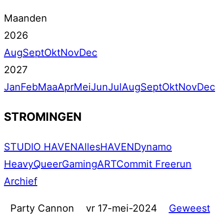
Maanden
2026
Aug
Sept
Okt
Nov
Dec
2027
Jan
Feb
Maa
Apr
Mei
Jun
Jul
Aug
Sept
Okt
Nov
Dec
STROMINGEN
STUDIO HAVEN
Alles
HAVEN
Dynamo
Heavy
Queer
Gaming
ART
Commit Freerun
Archief
Party Cannon
vr 17-mei-2024
Geweest