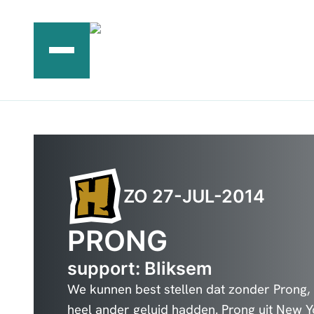
Ga
naar
de
inhoud
ZO 27-JUL-2014
PRONG
support: Bliksem
We kunnen best stellen dat zonder Prong,
heel ander geluid hadden. Prong uit New Y