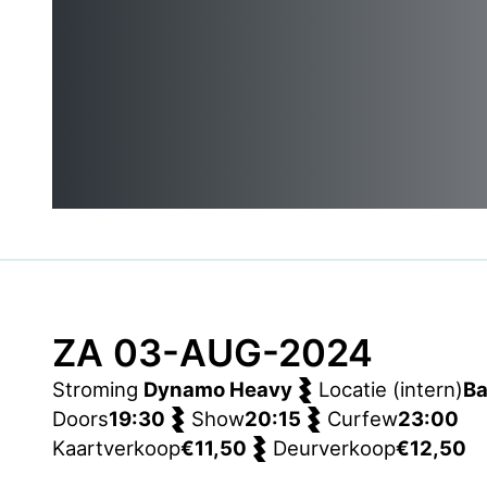
ZA 03-AUG-2024
Stroming
Dynamo Heavy
Locatie (intern)
B
Doors
19:30
Show
20:15
Curfew
23:00
Kaartverkoop
€11,50
Deurverkoop
€12,50