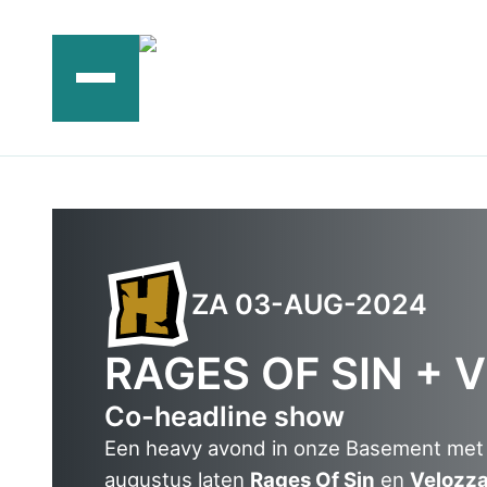
Ga
naar
de
inhoud
ZA 03-AUG-2024
RAGES OF SIN + 
Co-headline show
Een heavy avond in onze Basement met 
augustus laten
Rages Of Sin
en
Velozz