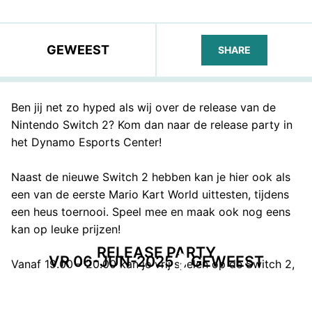
GEWEEST
SHARE
FACEBOOK
TELEGRAM
WHATS
Ben jij net zo hyped als wij over de release van de
Nintendo Switch 2? Kom dan naar de release party in
het Dynamo Esports Center!
Naast de nieuwe Switch 2 hebben kan je hier ook als
een van de eerste Mario Kart World uittesten, tijdens
een heus toernooi. Speel mee en maak ook nog eens
kan op leuke prijzen!
RELEASE PARTY
VR 06-JUN-2025
GEWEEST
Vanaf 19.00 – 20.00 kan je vrij spelen op de Switch 2,
en direct daarop schakelen we door naar de Mario
Kart World competitie!