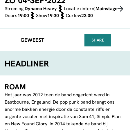
ZO 04-SEP-2022
Stroming
Dynamo Heavy
Locatie (intern)
Mainstage
Doors
19:00
Show
19:30
Curfew
23:00
GEWEEST
SHARE
FACEBOOK
TELEGRAM
WHATSA
HEADLINER
ROAM
Het jaar was 2012 toen de band opgericht werd in
Eastbourne, Engeland. De pop punk band brengt ons
enorme bakken energie door de constante riffs en
urgente vocalen met inspiratie van Sum 41, Simple Plan
en New Found Glory. In 2014 tekende de band bij