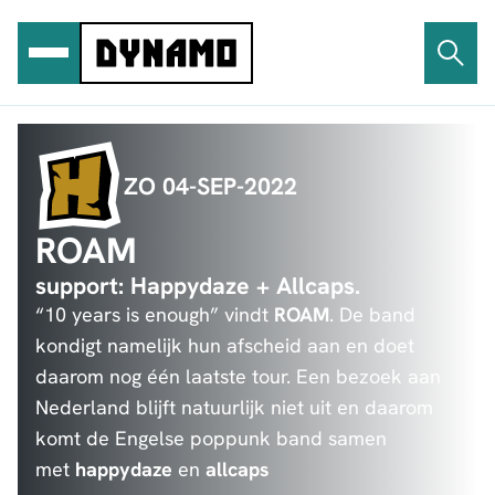
Ga
naar
de
inhoud
ZO 04-SEP-2022
ROAM
support: Happydaze + Allcaps.
“10 years is enough” vindt
ROAM
. De band
kondigt namelijk hun afscheid aan en doet
daarom nog één laatste tour. Een bezoek aan
Nederland blijft natuurlijk niet uit en daarom
komt de Engelse poppunk band samen
met
happydaze
en
allcaps