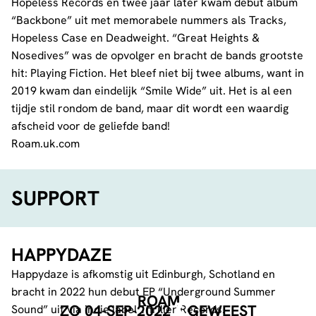
Hopeless Records en twee jaar later kwam debut album
“Backbone” uit met memorabele nummers als Tracks,
Hopeless Case en Deadweight. “Great Heights &
Nosedives” was de opvolger en bracht de bands grootste
hit: Playing Fiction. Het bleef niet bij twee albums, want in
2019 kwam dan eindelijk “Smile Wide” uit. Het is al een
tijdje stil rondom de band, maar dit wordt een waardig
afscheid voor de geliefde band!
Roam.uk.com
SUPPORT
HAPPYDAZE
Happydaze is afkomstig uit Edinburgh, Schotland en
bracht in 2022 hun debut EP “Underground Summer
ROAM
ZO 04-SEP-2022
GEWEEST
Sound” uit via indie label Thriller Records.