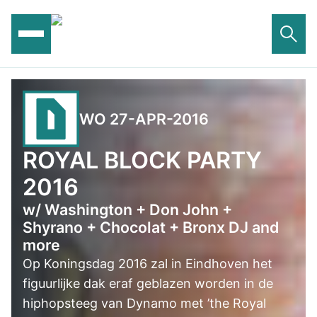
Ga
naar
de
inhoud
WO 27-APR-2016
ROYAL BLOCK PARTY
2016
w/ Washington + Don John +
Shyrano + Chocolat + Bronx DJ and
more
Op Koningsdag 2016 zal in Eindhoven het
figuurlijke dak eraf geblazen worden in de
hiphopsteeg van Dynamo met ’the Royal