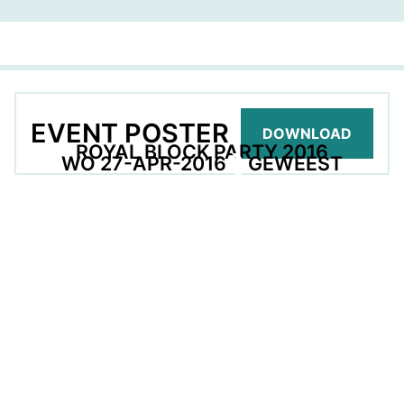
EVENT POSTER
DOWNLOAD
ROYAL BLOCK PARTY 2016
WO 27-APR-2016
GEWEEST
GEORGANISEERD DOOR
DEEL DEZE PAGINA
Facebook
Telegram
Twitter
WhatsApp
E-mail
LinkedIn