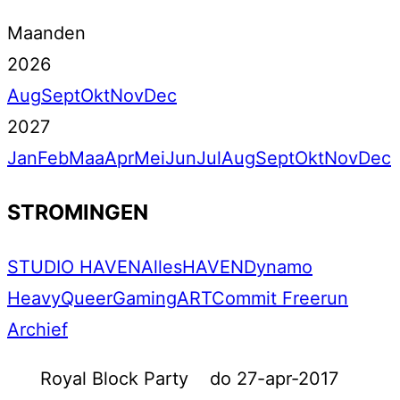
Maanden
2026
Aug
Sept
Okt
Nov
Dec
2027
Jan
Feb
Maa
Apr
Mei
Jun
Jul
Aug
Sept
Okt
Nov
Dec
STROMINGEN
STUDIO HAVEN
Alles
HAVEN
Dynamo
Heavy
Queer
Gaming
ART
Commit Freerun
Archief
Royal Block Party
do 27-apr-2017