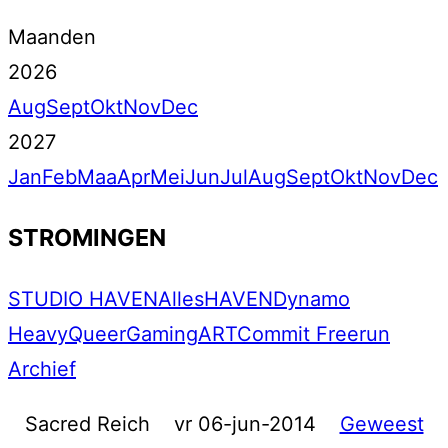
Maanden
2026
Aug
Sept
Okt
Nov
Dec
2027
Jan
Feb
Maa
Apr
Mei
Jun
Jul
Aug
Sept
Okt
Nov
Dec
STROMINGEN
STUDIO HAVEN
Alles
HAVEN
Dynamo
Heavy
Queer
Gaming
ART
Commit Freerun
Archief
Sacred Reich
vr 06-jun-2014
Geweest