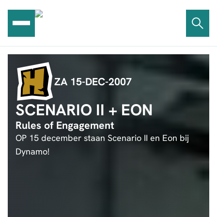
Ga
naar
de
inhoud
ZA 15-DEC-2007
SCENARIO II + EON
Rules of Engagement
OP 15 december staan Scenario II en Eon bij
Dynamo!