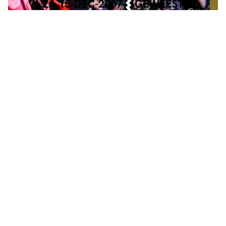
ZA 15-DEC-2007
GEWEEST
ZA 20-FEB-2027
MAINSTAGE
€ 18,-
DE HARDHEID
W/ HOBOJOBOS + ESKALATIE
INFO
TICKETS